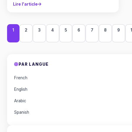
Lire l'article
1
2
3
4
5
6
7
8
9
PAR LANGUE
French
English
Arabic
Spanish