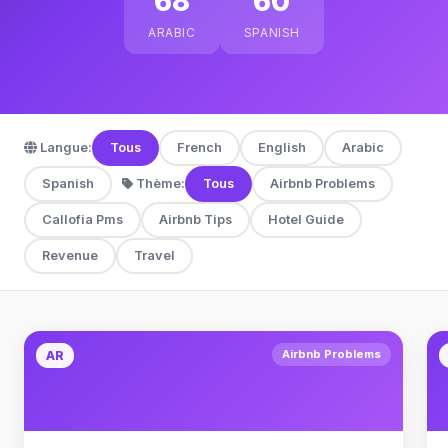
68
60
ARABIC
SPANISH
Langue:
Tous
French
English
Arabic
Spanish
Thème:
Tous
Airbnb Problems
Callofia Pms
Airbnb Tips
Hotel Guide
Revenue
Travel
Airbnb Problems
AR