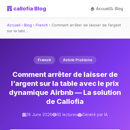
callofia Blog
🏠 Accueil
📝 Blog
Accueil
›
Blog
›
French
›
Comment arrêter de laisser de l’argent
sur la tabl…
French
Airbnb Problems
Comment arrêter de laisser de
l’argent sur la table avec le prix
dynamique Airbnb — La solution
de Callofia
28 June 2026
35 lectures
Généré par IA