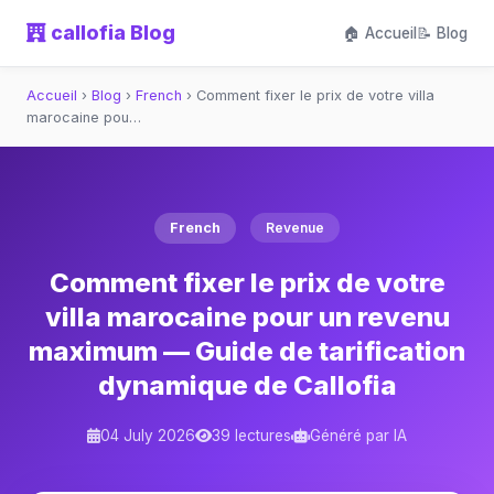
callofia Blog
🏠 Accueil
📝 Blog
Accueil
›
Blog
›
French
›
Comment fixer le prix de votre villa
marocaine pou…
French
Revenue
Comment fixer le prix de votre
villa marocaine pour un revenu
maximum — Guide de tarification
dynamique de Callofia
04 July 2026
39 lectures
Généré par IA