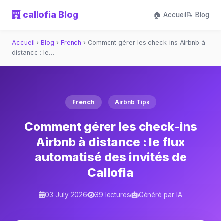
callofia Blog
🏠 Accueil
📝 Blog
Accueil
›
Blog
›
French
›
Comment gérer les check-ins Airbnb à
distance : le…
French
Airbnb Tips
Comment gérer les check-ins
Airbnb à distance : le flux
automatisé des invités de
Callofia
03 July 2026
39 lectures
Généré par IA