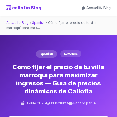
callofia Blog
🏠 Accueil
📝 Blog
Accueil
›
Blog
›
Spanish
›
Cómo fijar el precio de tu villa
marroquí para max…
Spanish
Revenue
Cómo fijar el precio de tu villa
marroquí para maximizar
ingresos — Guía de precios
dinámicos de Callofia
01 July 2026
34 lectures
Généré par IA