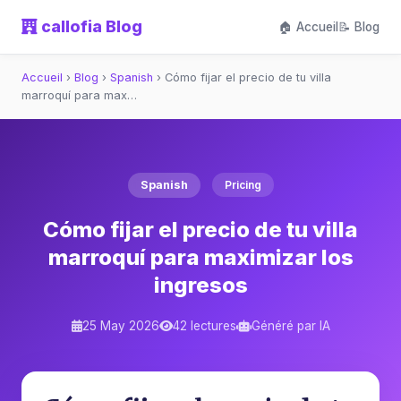
callofia Blog
🏠 Accueil
📝 Blog
Accueil
›
Blog
›
Spanish
›
Cómo fijar el precio de tu villa
marroquí para max…
Spanish
Pricing
Cómo fijar el precio de tu villa
marroquí para maximizar los
ingresos
25 May 2026
42 lectures
Généré par IA