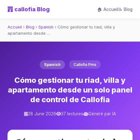
callofia Blog
🏠 Accueil
📝 Blog
Accueil
›
Blog
›
Spanish
›
Cómo gestionar tu riad, villa y
apartamento desde …
Spanish
Callofia Pms
Cómo gestionar tu riad, villa y
apartamento desde un solo panel
de control de Callofia
28 June 2026
37 lectures
Généré par IA