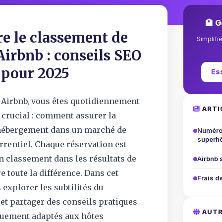
🏨 G
 le classement de
Simplifi
Airbnb : conseils SEO
 pour 2025
Es
r Airbnb, vous êtes quotidiennement
ARTI
 crucial : comment assurer la
e hébergement dans un marché de
Numéro 
superhô
rrentiel. Chaque réservation est
n classement dans les résultats de
Airbnb 
e toute la différence. Dans cet
Frais d
s explorer les subtilités du
et partager des conseils pratiques
AUTR
quement adaptés aux hôtes