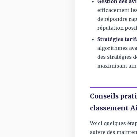
Gestion des avis
efficacement les
de répondre rap
réputation posit
Stratégies tari
algorithmes avan
des stratégies d
maximisant ains
Conseils prat
classement A
Voici quelques éta
suivre dès mainten