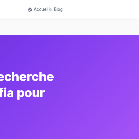
🏠 Accueil
📝 Blog
recherche
fia pour