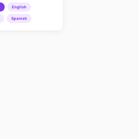
h
English
Spanish