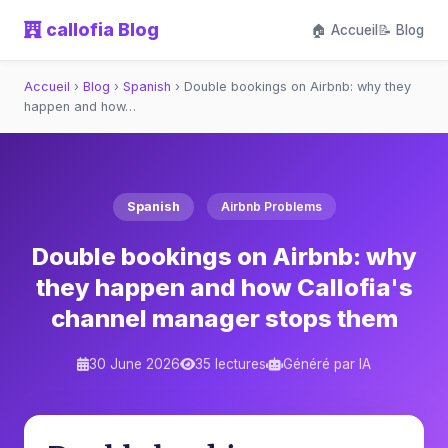
callofia Blog
🏠 Accueil
📝 Blog
Accueil
›
Blog
›
Spanish
›
Double bookings on Airbnb: why they
happen and how…
Spanish
Airbnb Problems
Double bookings on Airbnb: why
they happen and how Callofia's
channel manager stops them
30 June 2026
35 lectures
Généré par IA