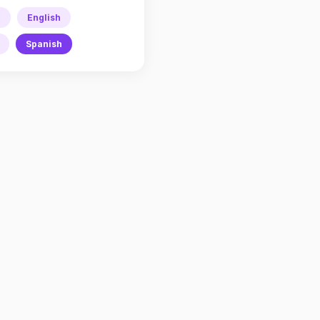
h
English
Spanish