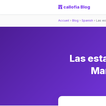
callofia Blog
Accueil
›
Blog
›
Spanish
›
Las es
Las est
Mar