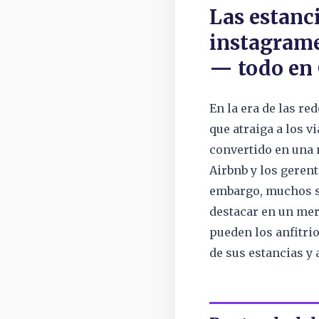
Las estanc
instagram
— todo en 
En la era de las re
que atraiga a los v
convertido en una 
Airbnb y los geren
embargo, muchos s
destacar en un me
pueden los anfitri
de sus estancias y 