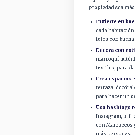
propiedad sea más 
Invierte en bu
cada habitación 
fotos con buena
Decora con esti
marroquí autént
textiles, para d
Crea espacios e
terraza, decóra
para hacer un a
Usa hashtags r
Instagram, util
con Marruecos y 
más personas.