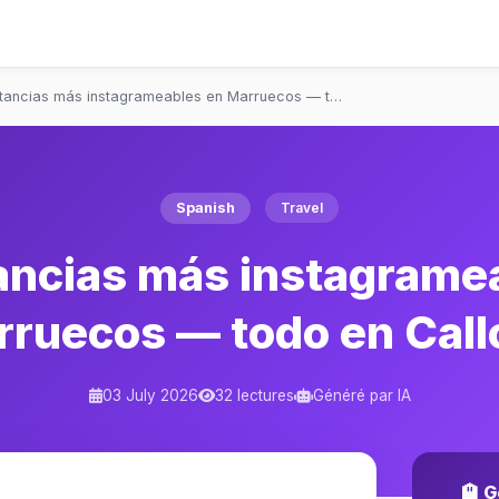
tancias más instagrameables en Marruecos — t…
Spanish
Travel
ancias más instagrame
ruecos — todo en Call
03 July 2026
32 lectures
Généré par IA
🏨 G