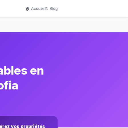
🏠 Accueil
📝 Blog
ables en
ofia
érez vos propriétés