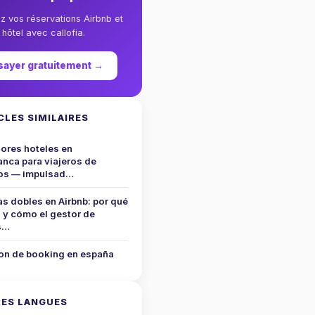
ez vos réservations Airbnb et
hôtel avec callofia.
sayer gratuitement →
CLES SIMILAIRES
ores hoteles en
nca para viajeros de
os — impulsad…
s dobles en Airbnb: por qué
 y cómo el gestor de
s…
on de booking en españa
ES LANGUES