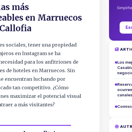
ias más
Simplifi
eables en Marruecos
Callofia
Es
des sociales, tener una propiedad
ARTI
iajeros en Instagram se ha
necesidad para los anfitriones de
Los mej
Casabla
tes de hoteles en Marruecos. Sin
negoci
e encuentran luchando por
Reserva
rcado tan competitivo. ¿Cómo
ocurren
canale
ones maximizar el potencial visual
atraer a más visitantes?
Comisi
AUTR