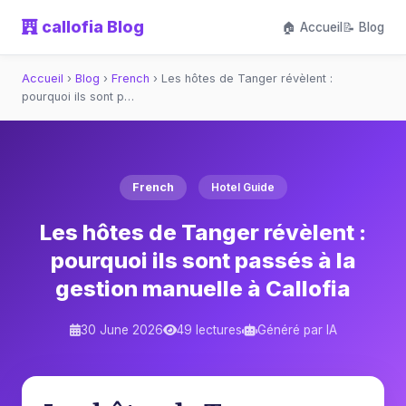
callofia Blog
🏠 Accueil
📝 Blog
Accueil
›
Blog
›
French
›
Les hôtes de Tanger révèlent :
pourquoi ils sont p…
French
Hotel Guide
Les hôtes de Tanger révèlent :
pourquoi ils sont passés à la
gestion manuelle à Callofia
30 June 2026
49 lectures
Généré par IA