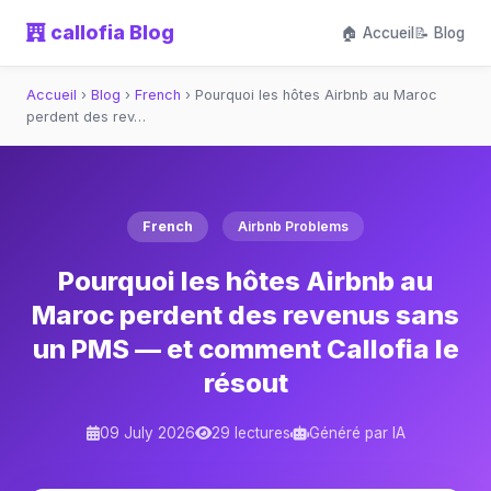
callofia Blog
🏠 Accueil
📝 Blog
Accueil
›
Blog
›
French
›
Pourquoi les hôtes Airbnb au Maroc
perdent des rev…
French
Airbnb Problems
Pourquoi les hôtes Airbnb au
Maroc perdent des revenus sans
un PMS — et comment Callofia le
résout
09 July 2026
29 lectures
Généré par IA